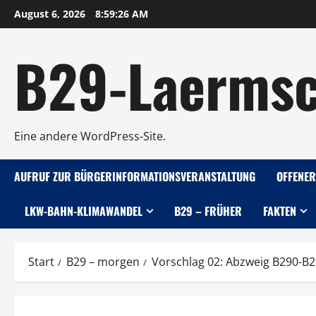
Zum
August 6, 2026
8:59:27 AM
Inhalt
springen
B29-Laermsc
Eine andere WordPress-Site.
AUFRUF ZUR BÜRGERINFORMATIONSVERANSTALTUNG
OFFENER
LKW-BAHN-KLIMAWANDEL
B29 – FRÜHER
FAKTEN
Start
B29 – morgen
Vorschlag 02: Abzweig B290-B29