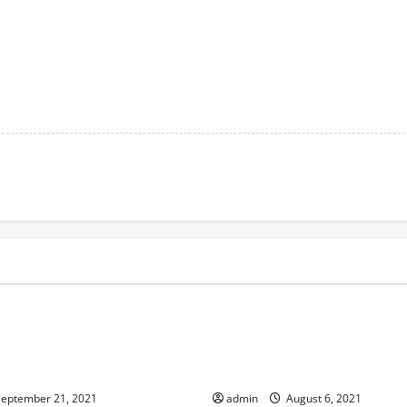
Uncategorized
ef an Landrat Dr. Bläse und
Stellungnahme/Reaktion zu: 
abgeordneten Kiesewetter
Aus bei Daimler offenbar nur
geplant (Schwäbische Post, 2
eptember 21, 2021
admin
August 6, 2021