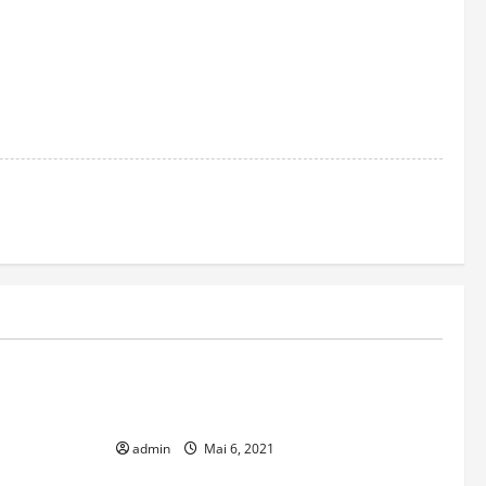
Bericht
Verbrenner-
Pressemitteilung zur Kreistagssichtung
 für Europa
29.4.21- Linienfindung B-29neu
7.07.2021)
admin
Mai 6, 2021