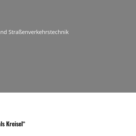
 und Straßenverkehrstechnik
s Kreisel
“