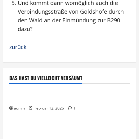
Und kommt dann womöglich auch die
Verbindungsstraße von Goldshöfe durch
den Wald an der Einmündung zur B290
dazu?
zurück
DAS HAST DU VIELLEICHT VERSÄUMT
Uncategorized
Hello world!
admin
Februar 12, 2026
1
Bericht
Offener Brief an Landrat Dr. Bläse und
Bundestagsabgeordneten Kiesewetter (CDU)